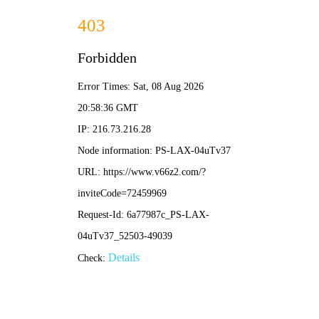
体育直播
搜索
关颖珊和张德培是谁？两位华裔体坛传奇的辉煌成就
与故事解析
体育直播
03-06
131次浏览
0条评论
在当代体坛璀璨星河中，关颖珊与张德培是两颗格外耀眼的华裔之
星。他们分别凭借在花样滑冰和网球领域的卓越成就，不仅赢得了世
界级的荣誉，更成为文化交融的象征与无数人的精神楷模。
关颖珊：冰上女王的优雅与坚韧
关颖珊，被誉为“花样滑冰女王”，是
世界花样滑冰史上最具统治力的运动员之一。她职业生涯共获得五次
世锦赛冠军、九次全美冠军以及两枚冬奥会奖牌。关颖珊的成功不仅