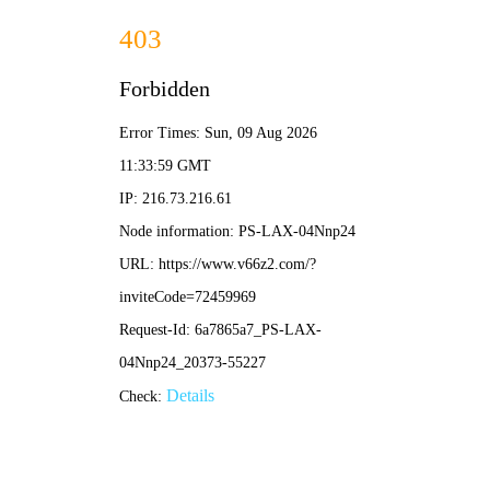
体育直播
搜索
撒丁岛球队主场
相关内容
03-06
卡利亚里vs尤文图斯：这场意甲对决有哪些不容错过的看
点？
卡利亚里对尤文图斯
意甲联赛赛程
斑马军团比赛分析
撒丁岛球队主场
足球赛事前瞻