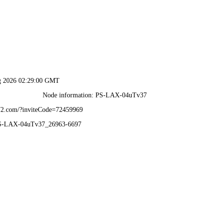
体育直播
高清NBA、英超、欧冠、世界杯等热门赛事免费在线观看
亚冠淘汰赛2013
相关内容
回顾当年精彩对决！
2013亚冠联赛
亚冠2013赛程表
广州恒大亚冠2013